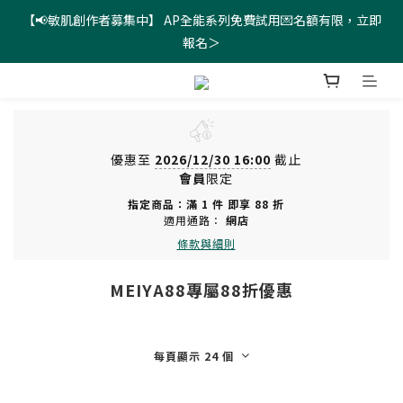
【📢敏肌創作者募集中】 AP全能系列免費試用💌名額有限，立即
新會員招募中！新客註冊領首購9折優惠券＞
報名＞
新會員招募中！新客註冊領首購9折優惠券＞
優惠至
2026/12/30 16:00
截止
會員
限定
指定商品：滿 1 件 即享 88 折
適用通路：
網店
條款與細則
MEIYA88專屬88折優惠
每頁顯示 24 個