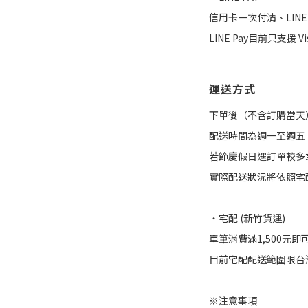
信用卡一次付清、LINE 
LINE Pay目前只支援 Vi
運送方式
下單後（不含訂購當天
配送時間為週一至週五
若節慶假日遇訂單較多
實際配送狀況將依照宅
・宅配 (新竹貨運)
單筆消費滿1,500元即
目前宅配配送範圍限台
※注意事項