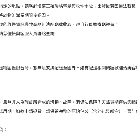
指定的地點，請務必填寫正確聯絡電話與收件地址；出貨後若因無法聯繫
將於物流滯留期限後退回。
誤的收件資訊導致商品無法配送或收取，須自行負擔寄送運費。
請您儘快與客服人員聯絡查詢。
送範圍僅限台灣，恕無法安排配送至國外。如有配送相關問題歡迎洽詢客
，且無非人為瑕疵所造成的污損、故障，消保法保障 7 天鑑賞期僅供您
試用期；如欲申請退貨，請保留完整的原始包裝（含外包裝紙盒），否則
貨：