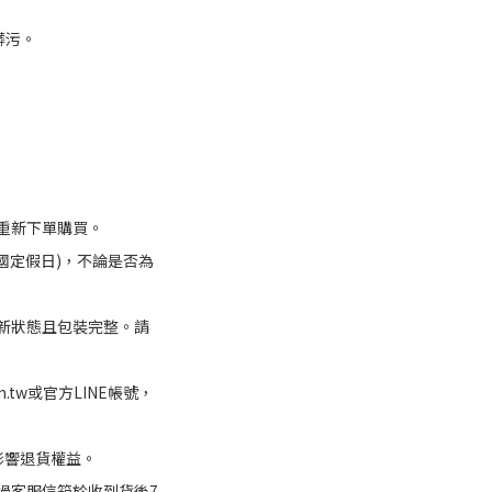
髒污。
重新下單購買。
國定假日)，不論是否為
新狀態且包裝完整。請
m.tw或官方LINE帳號，
影響退貨權益。
過客服信箱於收到貨後7