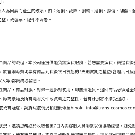
期。
或因人為因素而產生的破壞，如：污損、故障、損毀、磨損、擦傷、刮傷、
不完整，或發票、配件不齊者。
合商品的流程，本公司僅提供退貨無換貨服務。若您需要換貨，請退貨後
，於官網消費均享有商品到貨後次日算起的7天鑑賞期之權益(含週六日及
家人等)都請務必留意。
性商品，商品封膜、封條一經拆封使用，即無法退貨。退回商品必須是全
、廠商紙箱及所有隨附文件或資料之完整性，若有汙損將不接受退訂。
疑慮，請將瑕疵情況拍照後傳至hinoki_info@trans-cosmos.co
狀況，還請您務必於收取包裹7日內與客服人員聯繫以便協助處理，避免
品狀態，若有商品破損、不良品或收到錯誤商品情形，請拍照或錄影並透