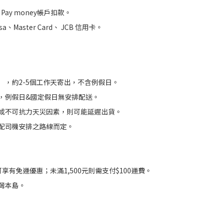
Pay money帳戶扣款。
sa、Master Card、 JCB 信用卡。
），約2-5個工作天寄出，不含例假日。
，例假日&國定假日無安排配送。
或不可抗力天災因素，則可能延遲出貨。
配司機安排之路線而定。
可享有免運優惠；未滿1,500元則需支付$100運費。
灣本島。