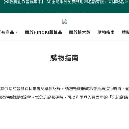
新會員招募中！新客註冊領首購9折優惠券＞
新會員招募中！新客註冊領首購9折優惠券＞
【📢敏肌創作者募集中】 AP全能系列免費試用💌名額有限，立即報名＞
所有商品
關於HINOKI肌粧品
關於檜木醇
購物指南
體
新會員招募中！新客註冊領首購9折優惠券＞
購物指南
方網站將依您的會員資料來確認購買紀錄，請您先註冊成為會員再進行購買。
輕鬆完成購物流程。當您忘記密碼時，可以利用登入頁面中的「忘記密碼