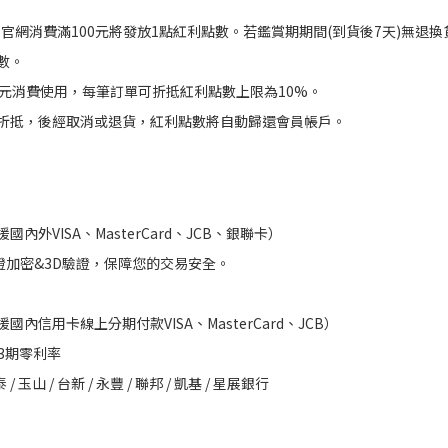
粧品官網消費滿100元將發放1點紅利點數。若鑑賞期期間(到貨後7天)無退
數。
1元消費使用，每筆訂單可折抵紅利點數上限為10%。
折抵，後經取消或退貨，紅利點數將自動歸還會員帳戶。
內外VISA、MasterCard、JCB、銀聯卡）
證加密&3D驗證，保障您的交易安全。
內信用卡線上分期付款VISA、MasterCard、JCB）
分3期零利率
 玉山 / 台新 / 永豐 / 聯邦 / 凱基 / 星展銀行