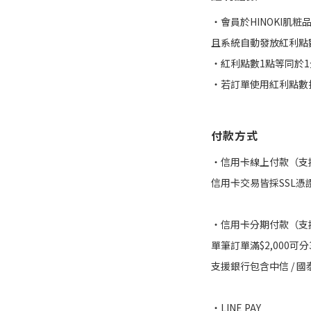
‧會員於HINOKI肌
且系統自動發放紅利點
‧紅利點數1點等同於
‧若訂單使用紅利點數
付款方式
・信用卡線上付款（支援國
信用卡交易皆採SSL憑
・信用卡分期付款（支援國
單筆訂單滿$2,000可
支援銀行包含中信 / 國泰 /
・LINE PAY