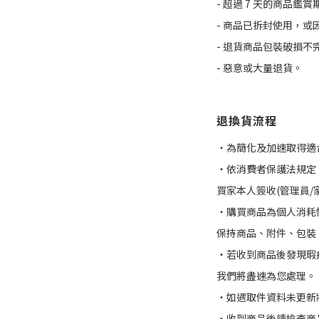
- 超過 7 天的商品鑑賞
- 商品已拆封使用，
- 退貨商品包裝破損
- 惡意或大量退貨。
退換貨流程
・為簡化及加速取得適
・依消費者保護法規定
買家本人簽收(管理員/
・購買商品為個人消耗
保持商品、附件、包裝
・若收到商品後發現瑕疵或有
我們將盡速為您處理。
・如遇取件資料未更新
・收到商品後請檢查商