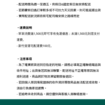
- 配送時間為週一至週五，例假日&國定假日無安排配送
- 若節慶假日遇訂單較多或不可抗力天災因素，則可能延遲出貨
- 實際配送狀況將依照宅配司機安排之路線而定
・運費說明
- 單筆消費滿1,500元即可享有免運優惠；未滿1,500元則需支付
運費。
- 新竹貨運宅配運費100元。
・注意事項
- 為了確實將貨送到您指定的地點，請務必填寫正確聯絡電話與
收件地址；出貨後若因無法聯繫、配送地址不正確等原因無法
順利送達，商品將於
物流滯留期限後退回。
- 若因個人原因填寫錯誤的收件資訊導致商品無法配送或收取，
須自行負擔寄送運費。
- 若逾時未收到商品，請您儘快與客服人員聯絡查詢。