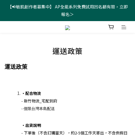
【📢敏肌創作者募集中】 AP全能系列免費試用💌名額有限，立即
新會員招募中！新客註冊領首購9折優惠券＞
報名＞
新會員招募中！新客註冊領首購9折優惠券＞
運送政策
運送政策
・配合物流
- 新竹物流_宅配到府
- 僅限台灣本島配送
・出貨說明
- 下單後（不含訂購當天），約2-5個工作天寄出，不含例假日